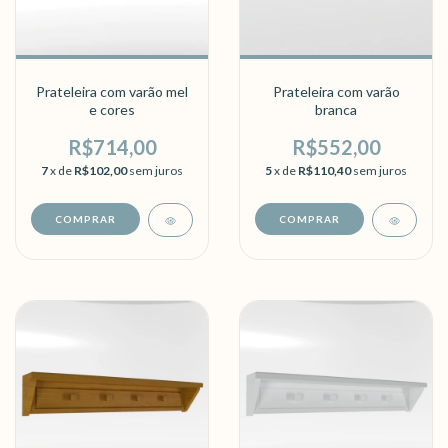
Prateleira com varão mel
Prateleira com varão
e cores
branca
R$714,00
R$552,00
7
x de
R$102,00
sem juros
5
x de
R$110,40
sem juros