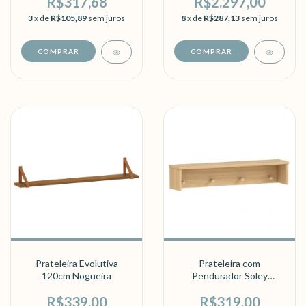
R$317,68
R$2.297,00
3
x de
R$105,89
sem juros
8
x de
R$287,13
sem juros
COMPRAR
Prateleira Evolutiva
Prateleira com
120cm Nogueira
Pendurador Soley
Carvalho Malva
R$339,00
R$319,00