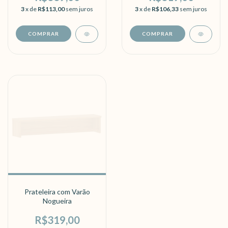
3
x de
R$113,00
sem juros
3
x de
R$106,33
sem juros
Prateleira com Varão
Nogueira
R$319,00