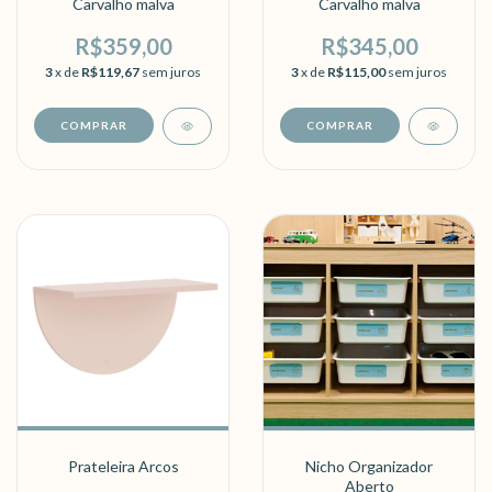
Carvalho malva
Carvalho malva
R$359,00
R$345,00
3
x de
R$119,67
sem juros
3
x de
R$115,00
sem juros
Prateleira Arcos
Nicho Organizador
Aberto