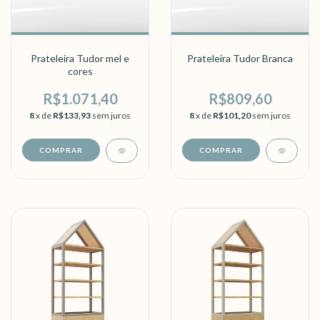
Prateleira Tudor mel e
Prateleira Tudor Branca
cores
R$1.071,40
R$809,60
8
x de
R$133,93
sem juros
8
x de
R$101,20
sem juros