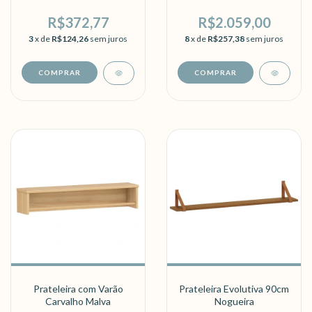
R$372,77
R$2.059,00
3
x de
R$124,26
sem juros
8
x de
R$257,38
sem juros
COMPRAR
COMPRAR
Prateleira com Varão
Prateleira Evolutiva 90cm
Carvalho Malva
Nogueira