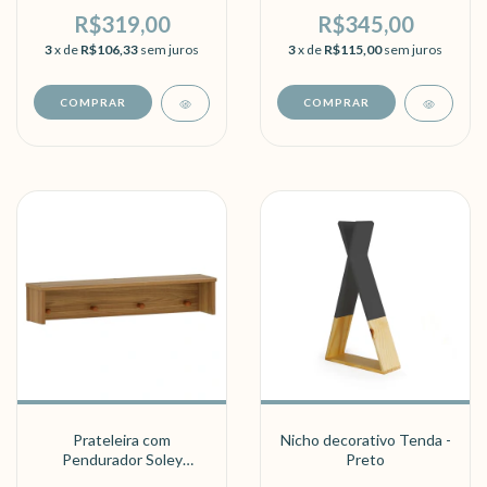
R$319,00
R$345,00
3
x de
R$106,33
sem juros
3
x de
R$115,00
sem juros
Prateleira com
Nicho decorativo Tenda -
Pendurador Soley
Preto
Nogueira