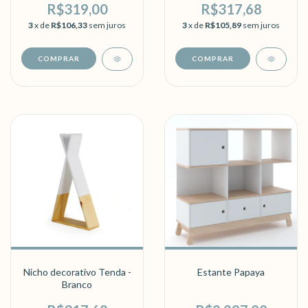
R$319,00
R$317,68
3
x de
R$106,33
sem juros
3
x de
R$105,89
sem juros
Nicho decorativo Tenda -
Estante Papaya
Branco