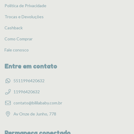
Política de Privacidade
Trocas e Devoluções
Cashback
Como Comprar
Fale conosco
Entre em contato
5511996420632
11996420632
contato@bililababy.com.br
Av Onze de Junho, 778
Permaneça conectado