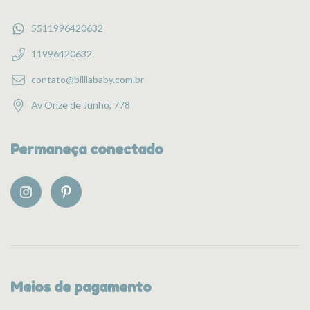
5511996420632
11996420632
contato@bililababy.com.br
Av Onze de Junho, 778
Permaneça conectado
Meios de pagamento