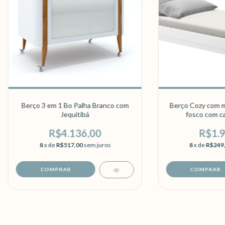
Berço 3 em 1 Bo Palha Branco com
Berço Cozy com m
Jequitibá
fosco com ca
R$4.136,00
R$1.9
8
x de
R$517,00
sem juros
8
x de
R$249