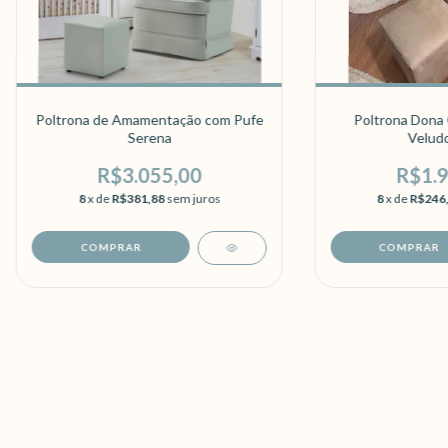
Poltrona de Amamentação com Pufe
Poltrona Dona 
Serena
Velud
R$3.055,00
R$1.9
8
x de
R$381,88
sem juros
8
x de
R$246
COMPRAR