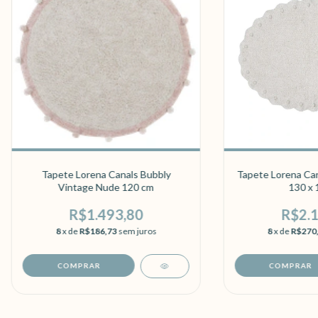
Tapete Lorena Canals Bubbly
Tapete Lorena Can
Vintage Nude 120 cm
130 x 
R$1.493,80
R$2.1
8
x de
R$186,73
sem juros
8
x de
R$270