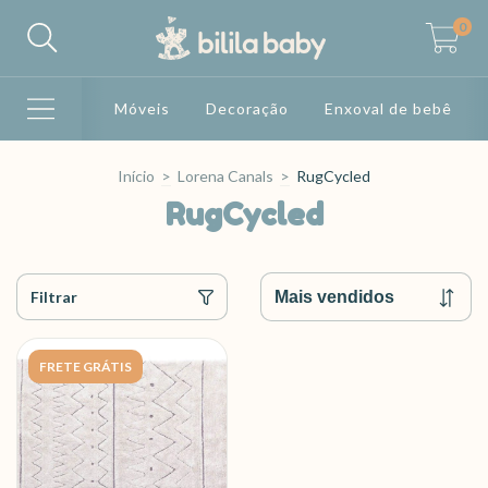
0
Móveis
Decoração
Enxoval de bebê
Início
>
Lorena Canals
>
RugCycled
RugCycled
Filtrar
FRETE GRÁTIS