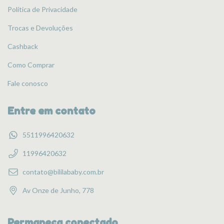
Política de Privacidade
Trocas e Devoluções
Cashback
Como Comprar
Fale conosco
Entre em contato
5511996420632
11996420632
contato@bililababy.com.br
Av Onze de Junho, 778
Permaneça conectado