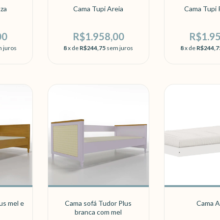
nza
Cama Tupi Areia
Cama Tupi 
00
R$1.958,00
R$1.9
 juros
8
x de
R$244,75
sem juros
8
x de
R$244,7
us mel e
Cama sofá Tudor Plus
Cama A
branca com mel