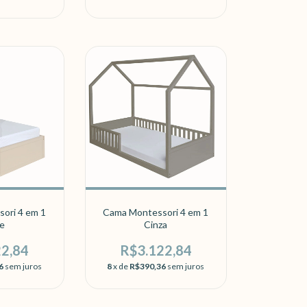
ori 4 em 1
Cama Montessori 4 em 1
e
Cinza
22,84
R$3.122,84
6
sem juros
8
x de
R$390,36
sem juros