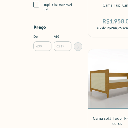
Tupi - Cia Do Móvel
Cama Tupi Ci
(8)
R$1.958,
Preço
8
x de
R$244,75
sem
De
Até
Cama sofá Tudor Pl
cores