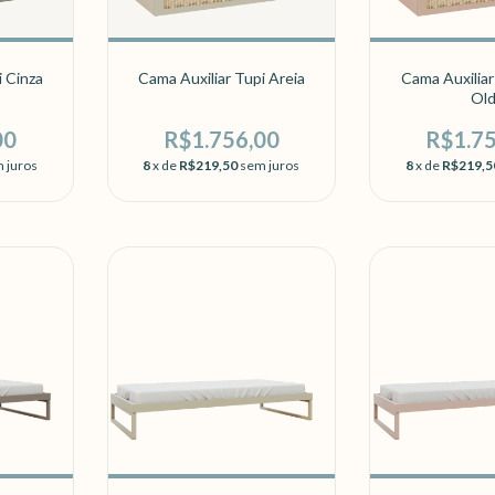
i Cinza
Cama Auxiliar Tupi Areia
Cama Auxiliar
Ol
00
R$1.756,00
R$1.7
 juros
8
x de
R$219,50
sem juros
8
x de
R$219,5