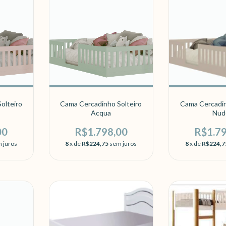
olteiro
Cama Cercadinho Solteiro
Cama Cercadin
Acqua
Nud
00
R$1.798,00
R$1.7
 juros
8
x de
R$224,75
sem juros
8
x de
R$224,7