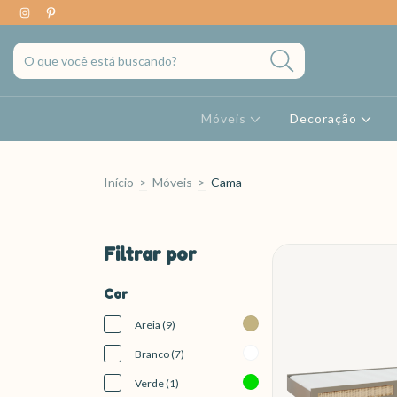
Móveis
Decoração
Início
>
Móveis
>
Cama
Filtrar por
Cor
Areia (9)
Branco (7)
Verde (1)