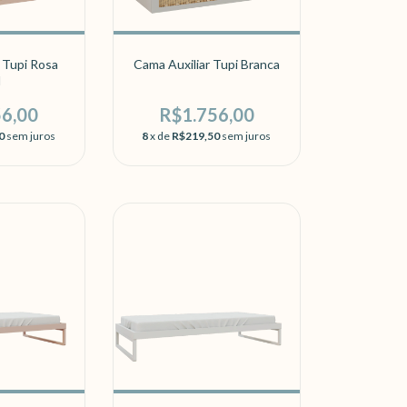
 Tupi Rosa
Cama Auxiliar Tupi Branca
d
56,00
R$1.756,00
0
sem juros
8
x de
R$219,50
sem juros