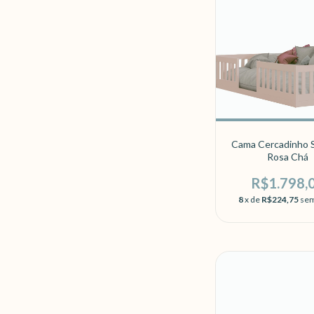
Cama Cercadinho S
Rosa Chá
R$1.798,
8
x de
R$224,75
sem