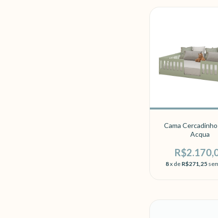
Cama Cercadinho
Acqua
R$2.170,
8
x de
R$271,25
sem