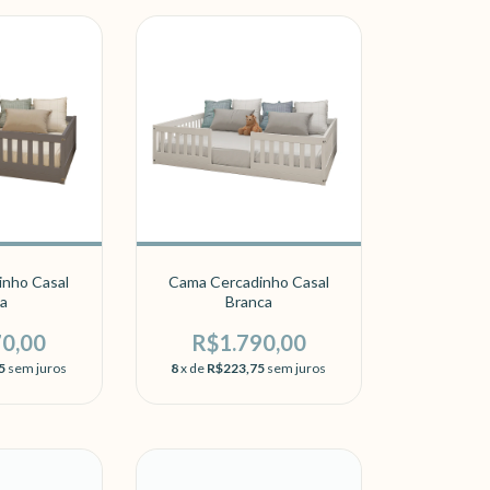
inho Casal
Cama Cercadinho Casal
a
Branca
70,00
R$1.790,00
5
sem juros
8
x de
R$223,75
sem juros