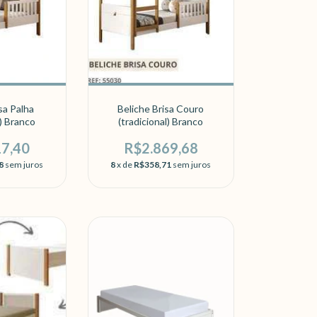
sa Palha
Beliche Brisa Couro
l) Branco
(tradicional) Branco
17,40
R$2.869,68
8
sem juros
8
x de
R$358,71
sem juros