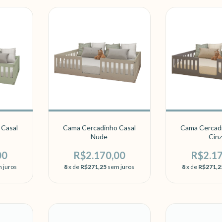
 Casal
Cama Cercadinho Casal
Cama Cercad
Nude
Cinz
00
R$2.170,00
R$2.1
 juros
8
x de
R$271,25
sem juros
8
x de
R$271,2