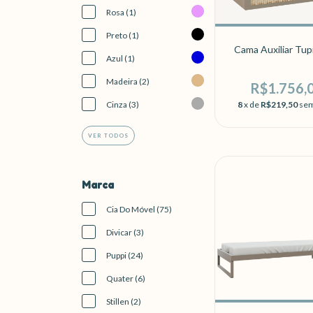
Rosa (1)
Preto (1)
Cama Auxiliar Tup
Azul (1)
Madeira (2)
R$1.756,
8
x de
R$219,50
sem
Cinza (3)
VER TODOS
Marca
Cia Do Móvel (75)
Divicar (3)
Puppi (24)
Quater (6)
Stillen (2)