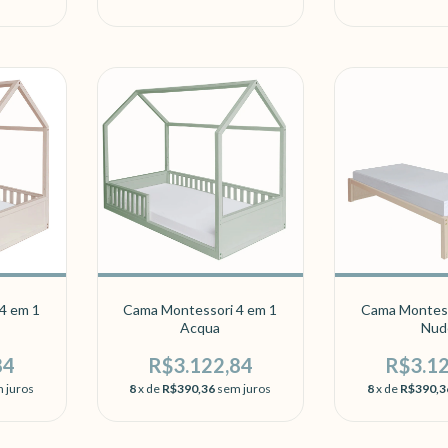
4 em 1
Cama Montessori 4 em 1
Cama Montess
Acqua
Nud
84
R$3.122,84
R$3.1
 juros
8
x de
R$390,36
sem juros
8
x de
R$390,3