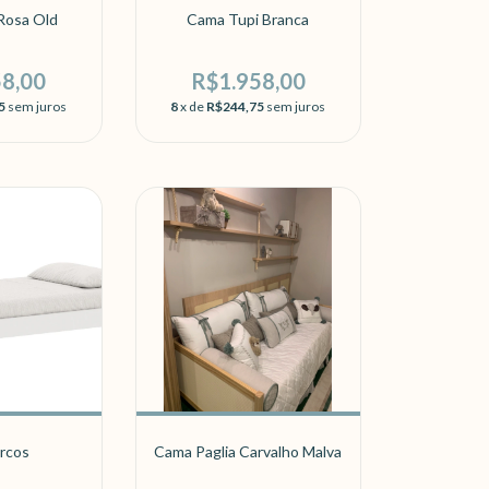
Rosa Old
Cama Tupi Branca
58,00
R$1.958,00
5
sem juros
8
x de
R$244,75
sem juros
rcos
Cama Paglia Carvalho Malva