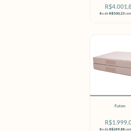
R$4.001,
8
x de
R$500,23
sem
Futon
R$1.999,
8
x de
R$249,88
sem