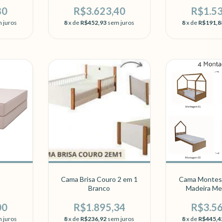
80
R$3.623,40
R$1.5
 juros
8
x de
R$452,93
sem juros
8
x de
R$191,8
Cama Brisa Couro 2 em 1
Cama Montess
Branco
Madeira Mel
madeira
00
R$1.895,34
R$3.5
 juros
8
x de
R$236,92
sem juros
8
x de
R$445,4