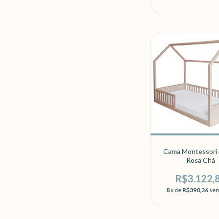
Cama Montessori 
Rosa Chá
R$3.122,
8
x de
R$390,36
sem