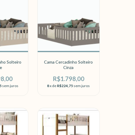
ho Solteiro
Cama Cercadinho Solteiro
e
Cinza
98,00
R$1.798,00
5
sem juros
8
x de
R$224,75
sem juros