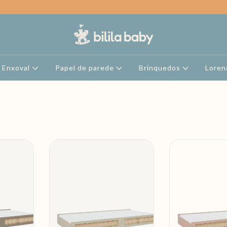
Enxoval
Papel de parede
Brinquedos
Loren