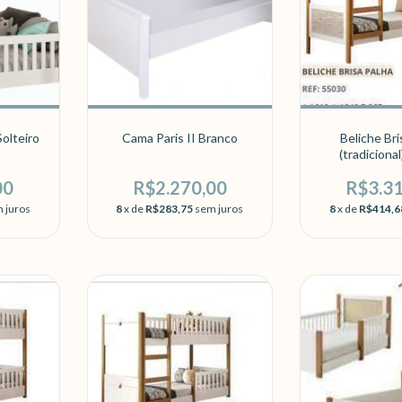
olteiro
Cama Paris II Branco
Beliche Bri
(tradiciona
00
R$2.270,00
R$3.3
 juros
8
x de
R$283,75
sem juros
8
x de
R$414,6