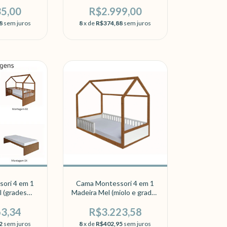
35,00
R$2.999,00
8
sem juros
8
x de
R$374,88
sem juros
ori 4 em 1
Cama Montessori 4 em 1
 (grades
Madeira Mel (miolo e grades
 mel)
brancos)
63,34
R$3.223,58
2
sem juros
8
x de
R$402,95
sem juros