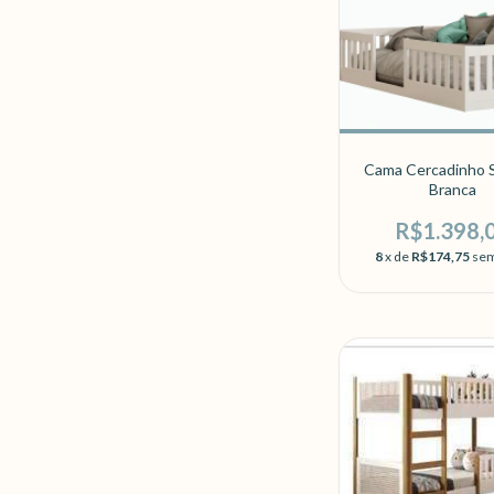
Cama Cercadinho S
Branca
R$1.398,
8
x de
R$174,75
sem