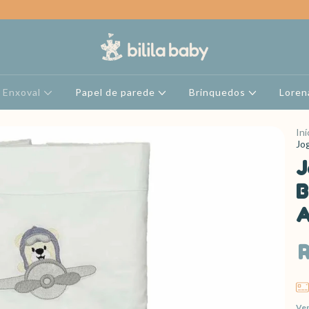
Enxoval
Papel de parede
Brinquedos
Loren
Iní
Jo
J
B
A
R
Ver