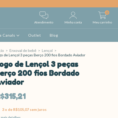
0
Atendimento
Minha conta
Meu carrinho
a Canals
Outlet
Blog
cio
>
Enxoval de bebê
>
Lençol
>
go de Lençol 3 peças Berço 200 fios Bordado Aviador
ogo de Lençol 3 peças
erço 200 fios Bordado
viador
$315,21
3
x de
R$105,07
sem juros
 mais detalhes