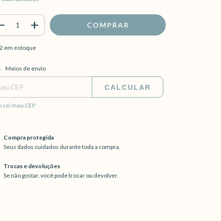
2
em estoque
regas para o CEP:
ALTERAR CEP
Meios de envio
CALCULAR
 sei meu CEP
Compra protegida
Seus dados cuidados durante toda a compra.
Trocas e devoluções
Se não gostar, você pode trocar ou devolver.