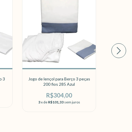
o 3
Jogo de lençol para Berço 3 peças
Jogo de le
200 fios 285 Azul
p
R$304,00
3
x de
R$101,33
sem juros