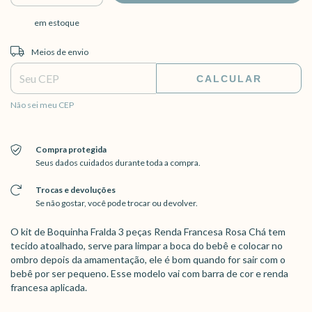
em estoque
Entregas para o CEP:
ALTERAR CEP
Meios de envio
CALCULAR
Não sei meu CEP
Compra protegida
Seus dados cuidados durante toda a compra.
Trocas e devoluções
Se não gostar, você pode trocar ou devolver.
O kit de Boquinha Fralda 3 peças Renda Francesa Rosa Chá tem
tecido atoalhado, serve para limpar a boca do bebê e colocar no
ombro depois da amamentação, ele é bom quando for sair com o
bebê por ser pequeno. Esse modelo vai com barra de cor e renda
francesa aplicada.