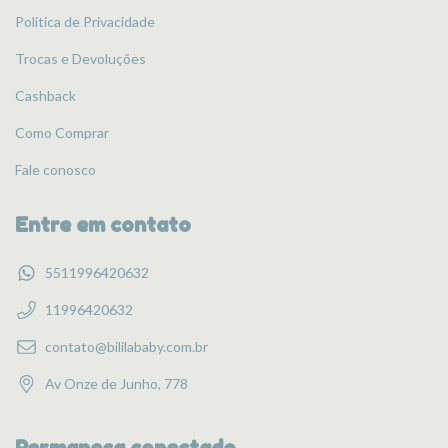
Política de Privacidade
Trocas e Devoluções
Cashback
Como Comprar
Fale conosco
Entre em contato
5511996420632
11996420632
contato@bililababy.com.br
Av Onze de Junho, 778
Permaneça conectado