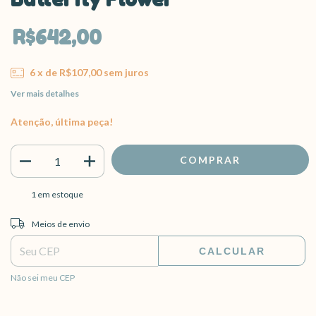
R$642,00
6
x de
R$107,00
sem juros
Ver mais detalhes
Atenção, última peça!
1
em estoque
Entregas para o CEP:
ALTERAR CEP
Meios de envio
CALCULAR
Não sei meu CEP