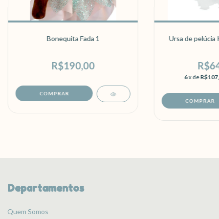
Bonequita Fada 1
Ursa de pelúcia 
R$190,00
R$64
6
x de
R$107
Departamentos
Quem Somos