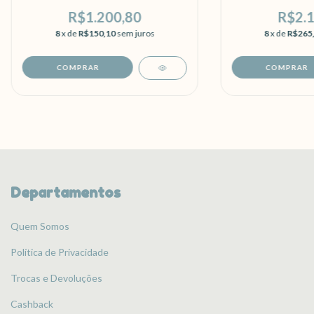
R$1.200,80
R$2.1
8
x de
R$150,10
sem juros
8
x de
R$265
Departamentos
Quem Somos
Política de Privacidade
Trocas e Devoluções
Cashback