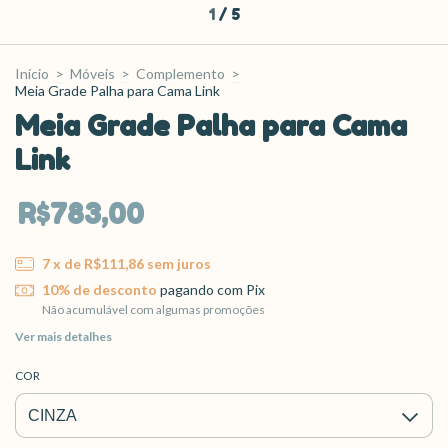
1
/
5
Início
>
Móveis
>
Complemento
>
Meia Grade Palha para Cama Link
Meia Grade Palha para Cama
Link
R$783,00
7
x de
R$111,86
sem juros
10% de desconto
pagando com Pix
Não acumulável com algumas promoções
Ver mais detalhes
COR