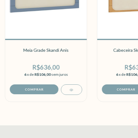
Meia Grade Skandi Anis
Cabeceira Sk
R$636,00
R$63
6
x de
R$106,00
sem juros
6
x de
R$106