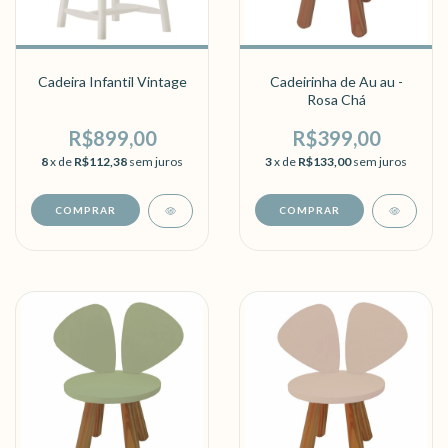
Cadeira Infantil Vintage
Cadeirinha de Au au -
Rosa Chá
R$899,00
R$399,00
8
x de
R$112,38
sem juros
3
x de
R$133,00
sem juros
COMPRAR