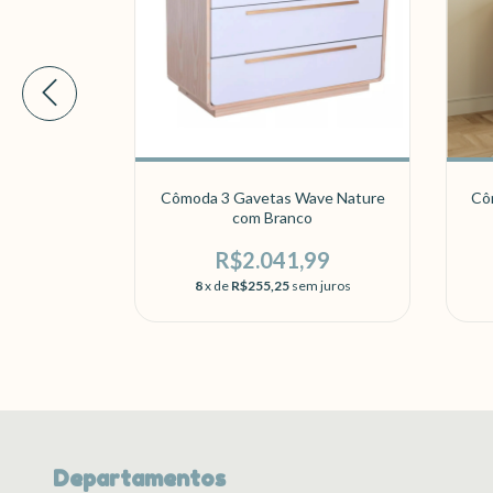
ave Branco
Cômoda 3 Gavetas Wave Nature
Cô
com Branco
70
R$2.041,99
 juros
8
x de
R$255,25
sem juros
Departamentos