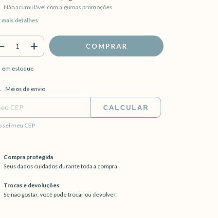
Não acumulável com algumas promoções
 mais detalhes
em estoque
regas para o CEP:
ALTERAR CEP
Meios de envio
CALCULAR
 sei meu CEP
Compra protegida
Seus dados cuidados durante toda a compra.
Trocas e devoluções
Se não gostar, você pode trocar ou devolver.