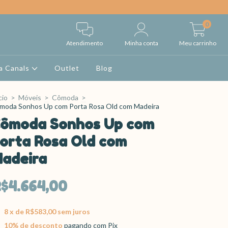
0
Atendimento
Minha conta
Meu carrinho
a Canals
Outlet
Blog
cio
>
Móveis
>
Cômoda
>
moda Sonhos Up com Porta Rosa Old com Madeira
ômoda Sonhos Up com
orta Rosa Old com
adeira
$4.664,00
8
x de
R$583,00
sem juros
10% de desconto
pagando com Pix