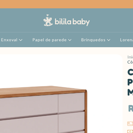
Enxoval
Papel de parede
Brinquedos
Loren
Iní
Cô
C
P
M
R