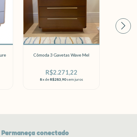
ure
Cômoda 3 Gavetas Wave Mel
Cômoda 3
R$2.271,22
R
8
x de
R$283,90
sem juros
8
x de
Permaneça conectado