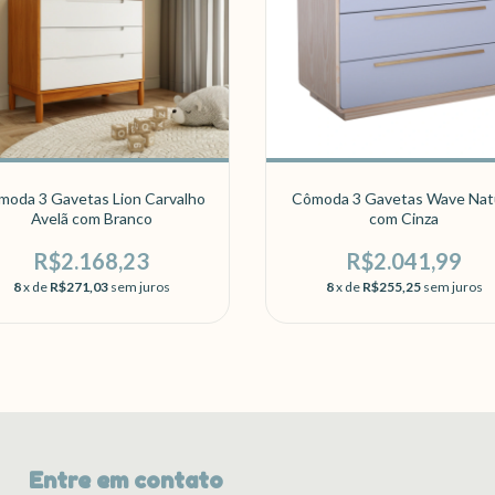
moda 3 Gavetas Lion Carvalho
Cômoda 3 Gavetas Wave Nat
Avelã com Branco
com Cinza
R$2.168,23
R$2.041,99
8
x de
R$271,03
sem juros
8
x de
R$255,25
sem juros
Entre em contato