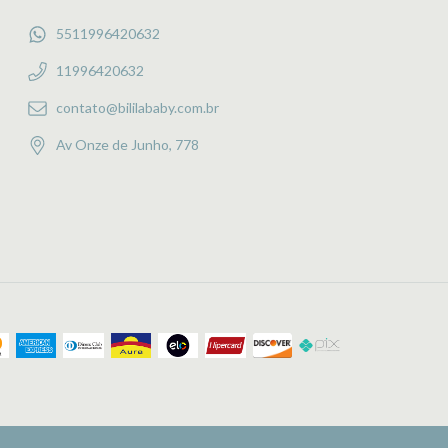
5511996420632
11996420632
contato@bililababy.com.br
Av Onze de Junho, 778