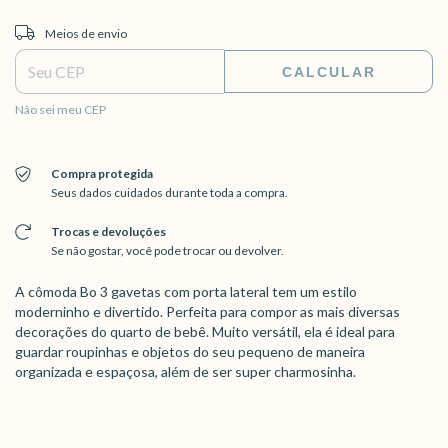
Entregas para o CEP:
ALTERAR CEP
Meios de envio
CALCULAR
Não sei meu CEP
Compra protegida
Seus dados cuidados durante toda a compra.
Trocas e devoluções
Se não gostar, você pode trocar ou devolver.
A cômoda Bo 3 gavetas com porta lateral tem um estilo
moderninho e divertido. Perfeita para compor as mais diversas
decorações do quarto de bebê. Muito versátil, ela é ideal para
guardar roupinhas e objetos do seu pequeno de maneira
organizada e espaçosa, além de ser super charmosinha.