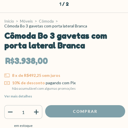
1
/
2
Início
>
Móveis
>
Cômoda
>
Cômoda Bo 3 gavetas com porta lateral Branca
Cômoda Bo 3 gavetas com
porta lateral Branca
R$3.938,00
8
x de
R$492,25
sem juros
10% de desconto
pagando com Pix
Não acumulável com algumas promoções
Ver mais detalhes
em estoque