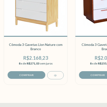
Cômoda 3 Gavetas Lion Nature com
Cômoda 3 Gavet
Branco
Bra
R$2.168,23
R$2.0
8
x de
R$271,03
sem juros
8
x de
R$255