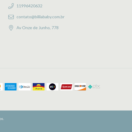
11996420632
contato@bililababy.com.br
Av Onze de Junho, 778
os.