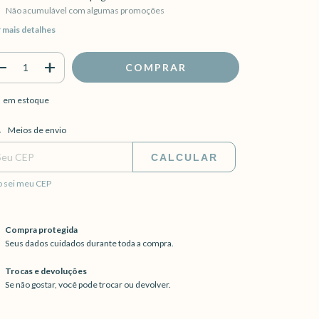
Não acumulável com algumas promoções
 mais detalhes
em estoque
regas para o CEP:
ALTERAR CEP
Meios de envio
CALCULAR
 sei meu CEP
Compra protegida
Seus dados cuidados durante toda a compra.
Trocas e devoluções
Se não gostar, você pode trocar ou devolver.