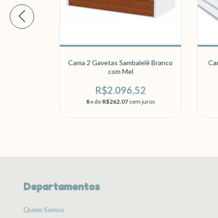
reia
Cama 2 Gavetas Sambalelê Branco
Cam
com Mel
00
R$2.096,52
 juros
8
x de
R$262,07
sem juros
Departamentos
Quem Somos