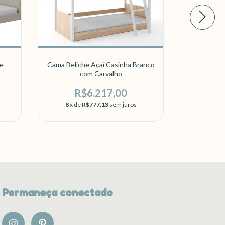
de
Cama Beliche Açaí Casinha Branco
Cama Bel
com Carvalho
R$6.217,00
R
8
x de
R$777,13
sem juros
8
x de
Permaneça conectado