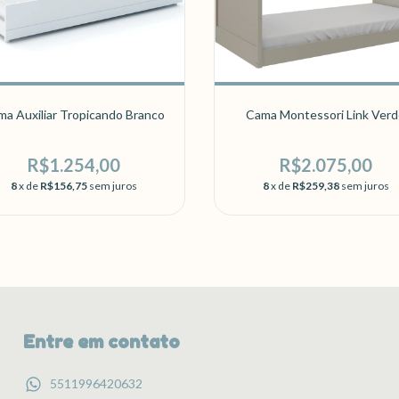
a Auxiliar Tropicando Branco
Cama Montessori Link Ver
R$1.254,00
R$2.075,00
8
x de
R$156,75
sem juros
8
x de
R$259,38
sem juros
Entre em contato
5511996420632