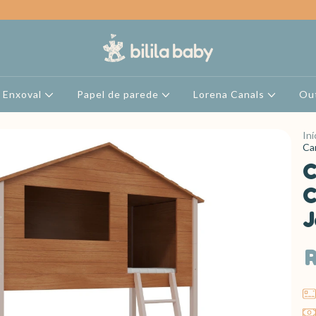
Enxoval
Papel de parede
Lorena Canals
Ou
Iní
Ca
C
C
J
R