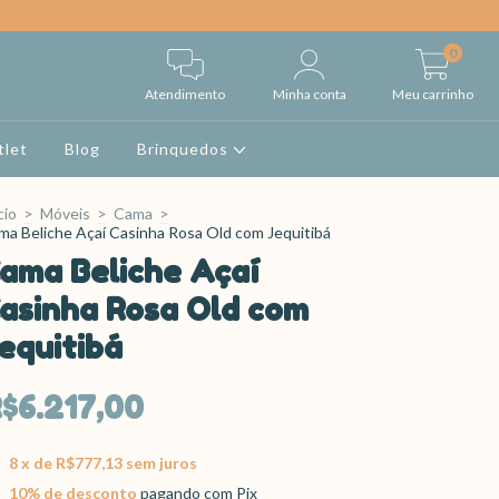
0
Atendimento
Minha conta
Meu carrinho
tlet
Blog
Brinquedos
cio
>
Móveis
>
Cama
>
ma Beliche Açaí Casinha Rosa Old com Jequitibá
ama Beliche Açaí
asinha Rosa Old com
equitibá
$6.217,00
8
x de
R$777,13
sem juros
10% de desconto
pagando com Pix