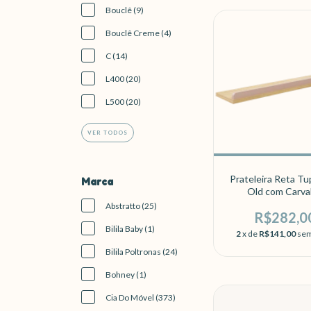
Bouclê (9)
Bouclê Creme (4)
C (14)
L400 (20)
L500 (20)
VER TODOS
Prateleira Reta Tu
Marca
Old com Carva
Abstratto (25)
R$282,0
Bilila Baby (1)
2
x de
R$141,00
sem
Bilila Poltronas (24)
Bohney (1)
Cia Do Móvel (373)