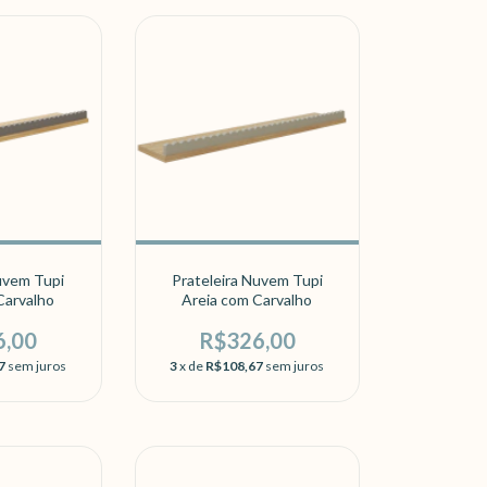
uvem Tupi
Prateleira Nuvem Tupi
Carvalho
Areia com Carvalho
6,00
R$326,00
7
sem juros
3
x de
R$108,67
sem juros