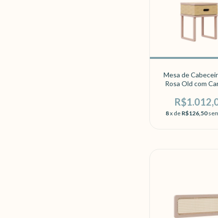
Mesa de Cabeceir
Rosa Old com Ca
R$1.012,
8
x de
R$126,50
sem