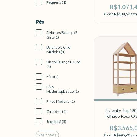
Pequena (1)
R$1.071,
8
x de
R$133,93
sem
Pés
5 Hastes Balanço E
Giro (1)
Balanço E Giro
Madeira (1)
Disco Balanço E Giro
(1)
Fixo (1)
Fixo
Madeira/plástico (1)
Fixos Madeira (1)
Estante Tupi 9
Giratório (1)
Telhado Rosa Ol
Carvalho
Jequitibá (5)
R$3.565,
8
x de
R$445,63
sem
VER TODOS