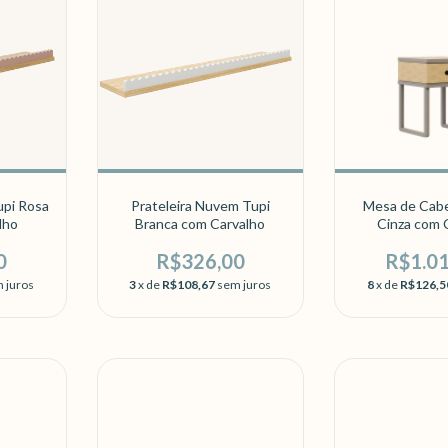
upi Rosa
Prateleira Nuvem Tupi
Mesa de Cabe
lho
Branca com Carvalho
Cinza com 
0
R$326,00
R$1.0
 juros
3
x de
R$108,67
sem juros
8
x de
R$126,5