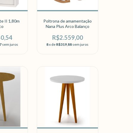
e II 1,80m
Poltrona de amamentação
co
Nana Plus Arco Balanço
40,54
R$2.559,00
7
sem juros
8
x de
R$319,88
sem juros