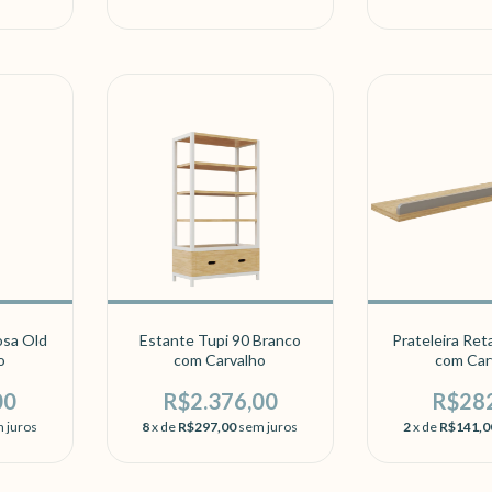
osa Old
Estante Tupi 90 Branco
Prateleira Ret
o
com Carvalho
com Car
00
R$2.376,00
R$28
 juros
8
x de
R$297,00
sem juros
2
x de
R$141,0