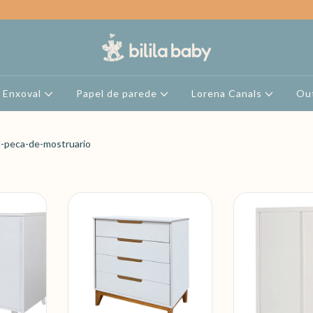
Enxoval
Papel de parede
Lorena Canals
Ou
l-peca-de-mostruario