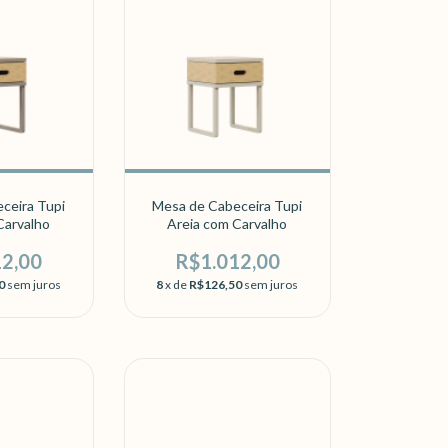
ceira Tupi
Mesa de Cabeceira Tupi
Carvalho
Areia com Carvalho
12,00
R$1.012,00
0
sem juros
8
x de
R$126,50
sem juros