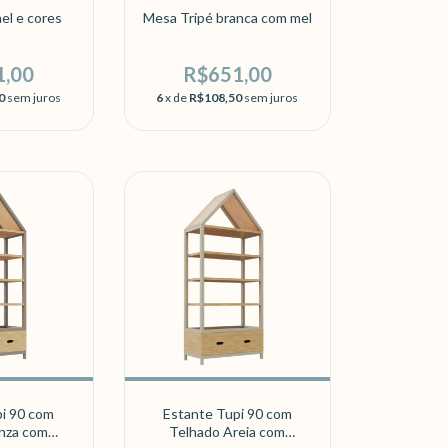
el e cores
Mesa Tripé branca com mel
1,00
R$651,00
0
sem juros
6
x de
R$108,50
sem juros
i 90 com
Estante Tupi 90 com
inza com
Telhado Areia com