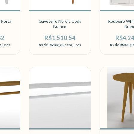
m Porta
Gaveteiro Nordic Cody
Roupeiro Whit
Branco
Bran
82
R$1.510,54
R$4.2
 juros
8
x de
R$188,82
sem juros
8
x de
R$530,0