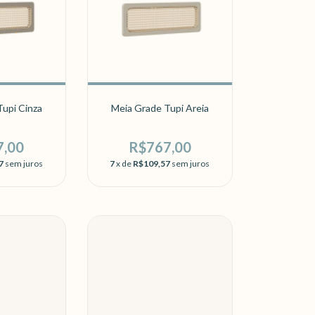
upi Cinza
Meia Grade Tupi Areia
7,00
R$767,00
7
sem juros
7
x de
R$109,57
sem juros