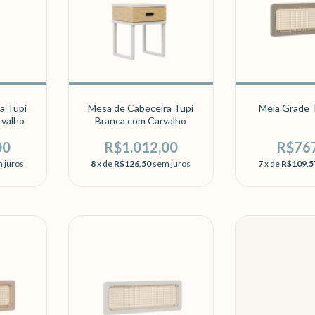
a Tupi
Mesa de Cabeceira Tupi
Meia Grade T
rvalho
Branca com Carvalho
00
R$1.012,00
R$76
 juros
8
x de
R$126,50
sem juros
7
x de
R$109,5