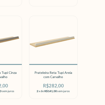
a Tupi Cinza
Prateleira Reta Tupi Areia
valho
com Carvalho
2,00
R$282,00
0
sem juros
2
x de
R$141,00
sem juros