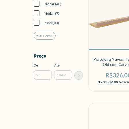
Divicar (40)
Modali (7)
Puppi (83)
VER TODOS
Preço
Prateleira Nuvem T
Old com Carva
De
Até
R$326,0
3
x de
R$108,67
sem