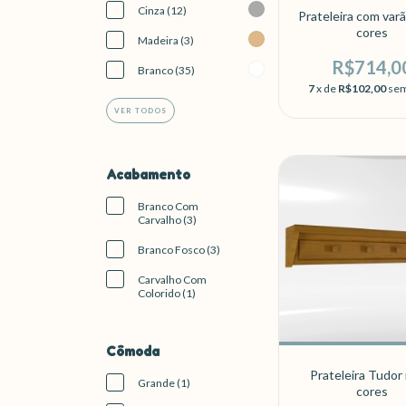
Cinza (12)
Prateleira com var
cores
Madeira (3)
R$714,0
Branco (35)
7
x de
R$102,00
sem
VER TODOS
Acabamento
Branco Com
Carvalho (3)
Branco Fosco (3)
Carvalho Com
Colorido (1)
Cômoda
Prateleira Tudor
Grande (1)
cores