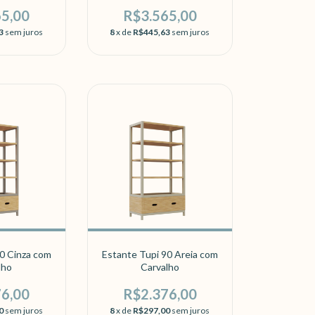
lho
Carvalho
65,00
R$3.565,00
3
sem juros
8
x de
R$445,63
sem juros
0 Cinza com
Estante Tupi 90 Areia com
lho
Carvalho
76,00
R$2.376,00
0
sem juros
8
x de
R$297,00
sem juros