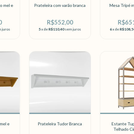
ão mel e
Prateleira com varão branca
Mesa Tripé m
0
R$552,00
R$65
 juros
5
x de
R$110,40
sem juros
6
x de
R$108,5
 mel e
Prateleira Tudor Branca
Estante Tup
Telhado C