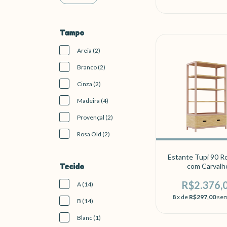
Tampo
Areia (2)
Branco (2)
Cinza (2)
Madeira (4)
Provençal (2)
Rosa Old (2)
Estante Tupi 90 R
com Carvalh
Tecido
R$2.376,
A (14)
8
x de
R$297,00
sem
B (14)
Blanc (1)