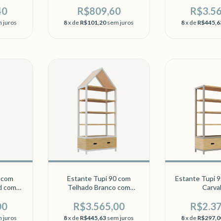
Carva
40
R$809,60
R$3.5
 juros
8
x de
R$101,20
sem juros
8
x de
R$445,6
0 com
Estante Tupi 90 com
Estante Tupi 9
d com
Telhado Branco com
Carva
Carvalho
00
R$3.565,00
R$2.3
 juros
8
x de
R$445,63
sem juros
8
x de
R$297,0