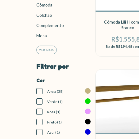
Cômoda
Colchão
Cômoda Lili II co
Complemento
Branco
Mesa
R$1.555,
8
x de
R$194,48
sem
VER MAIS
Filtrar por
Cor
Areia (38)
Verde (1)
Rosa (1)
Preto (1)
Azul (1)