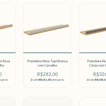
pi Rosa
Prateleira Reta Tupi Branca
Prateleira N
lho
com Carvalho
Cinza com 
0
R$282,00
R$32
 juros
2
x de
R$141,00
sem juros
3
x de
R$108,6