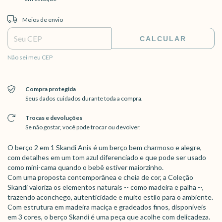
Entregas para o CEP:
ALTERAR CEP
Meios de envio
CALCULAR
Não sei meu CEP
Compra protegida
Seus dados cuidados durante toda a compra.
Trocas e devoluções
Se não gostar, você pode trocar ou devolver.
O berço 2 em 1 Skandi Anis é um berço bem charmoso e alegre,
com detalhes em um tom azul diferenciado e que pode ser usado
como mini-cama quando o bebê estiver maiorzinho.
Com uma proposta contemporânea e cheia de cor, a Coleção
Skandi valoriza os elementos naturais -- como madeira e palha --,
trazendo aconchego, autenticidade e muito estilo para o ambiente.
Com estrutura em madeira maciça e gradeados finos, disponíveis
em 3 cores, o berço Skandi é uma peça que acolhe com delicadeza.