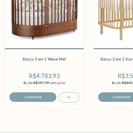
Berço 3 em 1 Wave Mel
Berço 2 em 1 Kur
R$4.783,93
R$3.5
8
x de
R$597,99
sem juros
8
x de
R$449