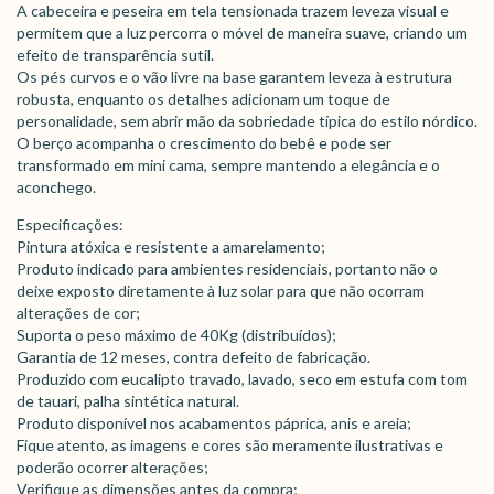
A cabeceira e peseira em tela tensionada trazem leveza visual e
permitem que a luz percorra o móvel de maneira suave, criando um
efeito de transparência sutil.
Os pés curvos e o vão livre na base garantem leveza à estrutura
robusta, enquanto os detalhes adicionam um toque de
personalidade, sem abrir mão da sobriedade típica do estilo nórdico.
O berço acompanha o crescimento do bebê e pode ser
transformado em mini cama, sempre mantendo a elegância e o
aconchego.
Especificações:
Pintura atóxica e resistente a amarelamento;
Produto indicado para ambientes residenciais, portanto não o
deixe exposto diretamente à luz solar para que não ocorram
alterações de cor;
Suporta o peso máximo de 40Kg (distribuídos);
Garantia de 12 meses, contra defeito de fabricação.
Produzido com eucalipto travado, lavado, seco em estufa com tom
de tauari, palha sintética natural.
Produto disponível nos acabamentos páprica, anis e areia;
Fique atento, as imagens e cores são meramente ilustrativas e
poderão ocorrer alterações;
Verifique as dimensões antes da compra;