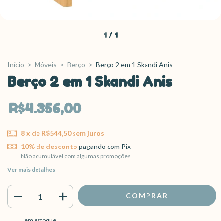
1
/
1
Início
>
Móveis
>
Berço
>
Berço 2 em 1 Skandi Anis
Berço 2 em 1 Skandi Anis
R$4.356,00
8
x de
R$544,50
sem juros
10% de desconto
pagando com Pix
Não acumulável com algumas promoções
Ver mais detalhes
em estoque