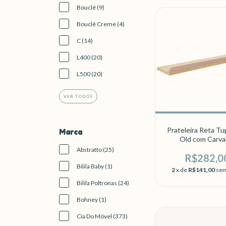
Bouclê (9)
Bouclê Creme (4)
C (14)
L400 (20)
L500 (20)
VER TODOS
Prateleira Reta Tu
Marca
Old com Carva
Abstratto (25)
R$282,0
Bilila Baby (1)
2
x de
R$141,00
sem
Bilila Poltronas (24)
Bohney (1)
Cia Do Móvel (373)