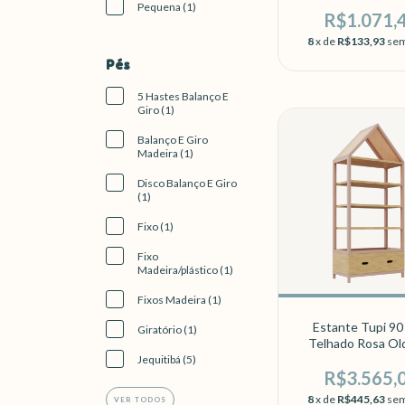
Pequena (1)
R$1.071,
8
x de
R$133,93
sem
Pés
5 Hastes Balanço E
Giro (1)
Balanço E Giro
Madeira (1)
Disco Balanço E Giro
(1)
Fixo (1)
Fixo
Madeira/plástico (1)
Fixos Madeira (1)
Estante Tupi 9
Giratório (1)
Telhado Rosa Ol
Carvalho
Jequitibá (5)
R$3.565,
8
x de
R$445,63
sem
VER TODOS