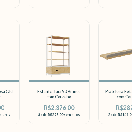
osa Old
Estante Tupi 90 Branco
Prateleira Ret
o
com Carvalho
com Car
00
R$2.376,00
R$28
 juros
8
x de
R$297,00
sem juros
2
x de
R$141,0