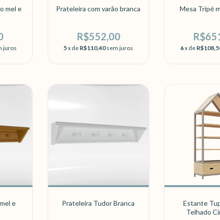
ão mel e
Prateleira com varão branca
Mesa Tripé m
0
R$552,00
R$65
 juros
5
x de
R$110,40
sem juros
6
x de
R$108,5
 mel e
Prateleira Tudor Branca
Estante Tup
Telhado C