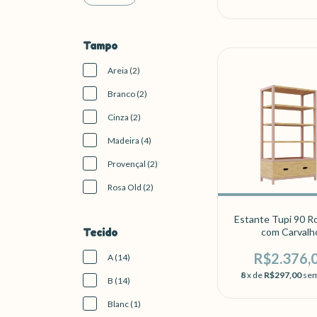
Tampo
Areia (2)
Branco (2)
Cinza (2)
Madeira (4)
Provençal (2)
Rosa Old (2)
Estante Tupi 90 R
com Carvalh
Tecido
R$2.376,
A (14)
8
x de
R$297,00
sem
B (14)
Blanc (1)