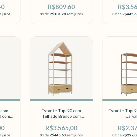
Carva
40
R$809,60
R$3.5
 juros
8
x de
R$101,20
sem juros
8
x de
R$445,6
0 com
Estante Tupi 90 com
Estante Tupi 9
d com
Telhado Branco com
Carva
Carvalho
00
R$3.565,00
R$2.3
 juros
8
x de
R$445,63
sem juros
8
x de
R$297,0