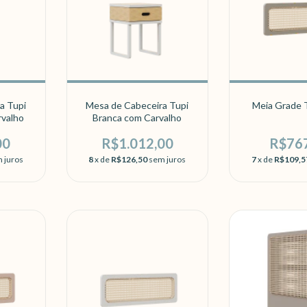
a Tupi
Mesa de Cabeceira Tupi
Meia Grade T
rvalho
Branca com Carvalho
00
R$1.012,00
R$76
 juros
8
x de
R$126,50
sem juros
7
x de
R$109,5