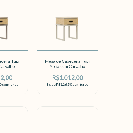
ceira Tupi
Mesa de Cabeceira Tupi
Carvalho
Areia com Carvalho
12,00
R$1.012,00
0
sem juros
8
x de
R$126,50
sem juros