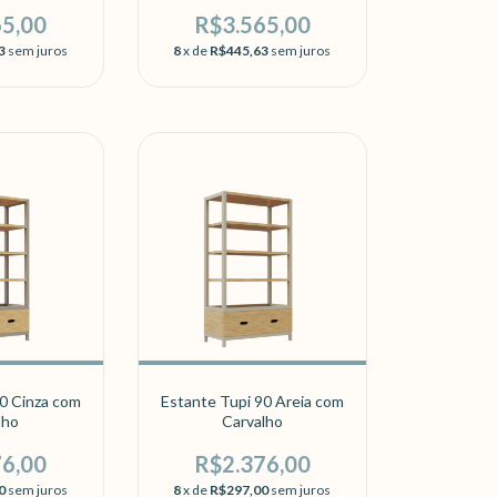
lho
Carvalho
65,00
R$3.565,00
3
sem juros
8
x de
R$445,63
sem juros
0 Cinza com
Estante Tupi 90 Areia com
lho
Carvalho
76,00
R$2.376,00
0
sem juros
8
x de
R$297,00
sem juros