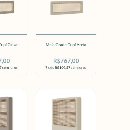
upi Cinza
Meia Grade Tupi Areia
7,00
R$767,00
7
sem juros
7
x de
R$109,57
sem juros