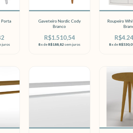
m Porta
Gaveteiro Nordic Cody
Roupeiro Whit
Branco
Bran
82
R$1.510,54
R$4.2
 juros
8
x de
R$188,82
sem juros
8
x de
R$530,0