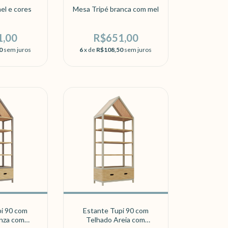
el e cores
Mesa Tripé branca com mel
1,00
R$651,00
0
sem juros
6
x de
R$108,50
sem juros
i 90 com
Estante Tupi 90 com
inza com
Telhado Areia com