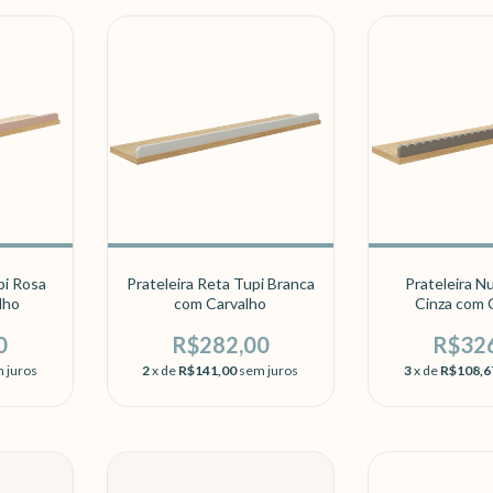
pi Rosa
Prateleira Reta Tupi Branca
Prateleira N
lho
com Carvalho
Cinza com 
0
R$282,00
R$32
 juros
2
x de
R$141,00
sem juros
3
x de
R$108,6