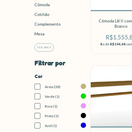
Cômoda
Colchão
Cômoda Lili II co
Complemento
Branco
Mesa
R$1.555,
8
x de
R$194,48
sem
VER MAIS
Filtrar por
Cor
Areia (38)
Verde (1)
Rosa (1)
Preto (1)
Azul (1)