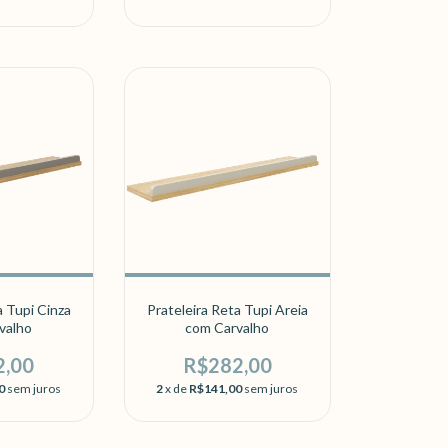
a Tupi Cinza
Prateleira Reta Tupi Areia
valho
com Carvalho
2,00
R$282,00
0
sem juros
2
x de
R$141,00
sem juros