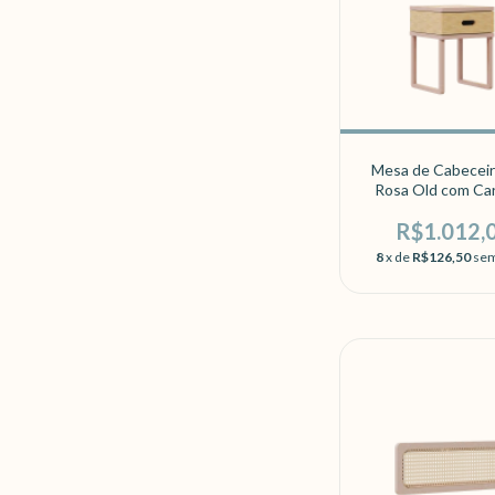
Mesa de Cabeceir
Rosa Old com Ca
R$1.012,
8
x de
R$126,50
sem