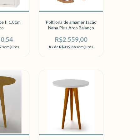
e II 1,80m
Poltrona de amamentação
co
Nana Plus Arco Balanço
40,54
R$2.559,00
7
sem juros
8
x de
R$319,88
sem juros