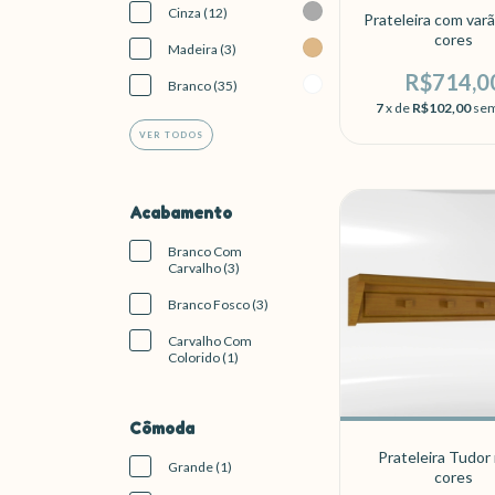
Cinza (12)
Prateleira com var
cores
Madeira (3)
R$714,0
Branco (35)
7
x de
R$102,00
sem
VER TODOS
Acabamento
Branco Com
Carvalho (3)
Branco Fosco (3)
Carvalho Com
Colorido (1)
Cômoda
Prateleira Tudor
Grande (1)
cores