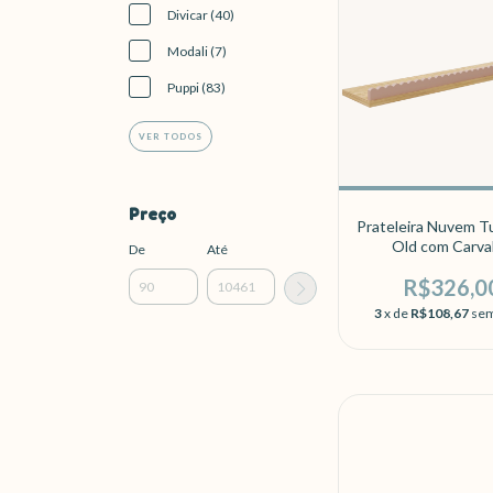
Divicar (40)
Modali (7)
Puppi (83)
VER TODOS
Preço
Prateleira Nuvem T
Old com Carva
De
Até
R$326,0
3
x de
R$108,67
sem