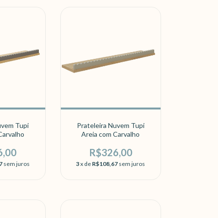
uvem Tupi
Prateleira Nuvem Tupi
Carvalho
Areia com Carvalho
6,00
R$326,00
7
sem juros
3
x de
R$108,67
sem juros