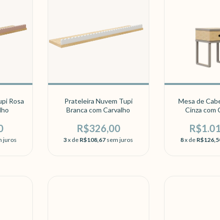
upi Rosa
Prateleira Nuvem Tupi
Mesa de Cabe
lho
Branca com Carvalho
Cinza com 
0
R$326,00
R$1.0
 juros
3
x de
R$108,67
sem juros
8
x de
R$126,5