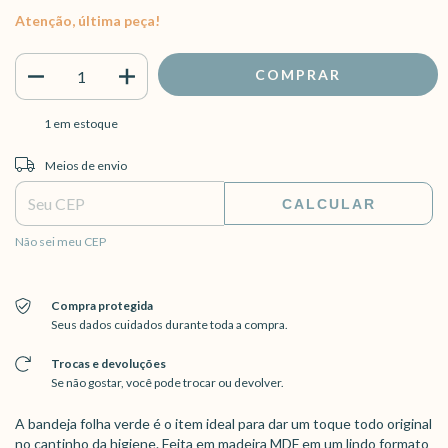
Atenção, última peça!
1
em estoque
Entregas para o CEP:
ALTERAR CEP
Meios de envio
CALCULAR
Não sei meu CEP
Compra protegida
Seus dados cuidados durante toda a compra.
Trocas e devoluções
Se não gostar, você pode trocar ou devolver.
A bandeja folha verde é o item ideal para dar um toque todo original
no cantinho da higiene. Feita em madeira MDF em um lindo formato