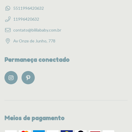
5511996420632
11996420632
contato@bililababy.com.br
Av Onze de Junho, 778
Permaneça conectado
Meios de pagamento