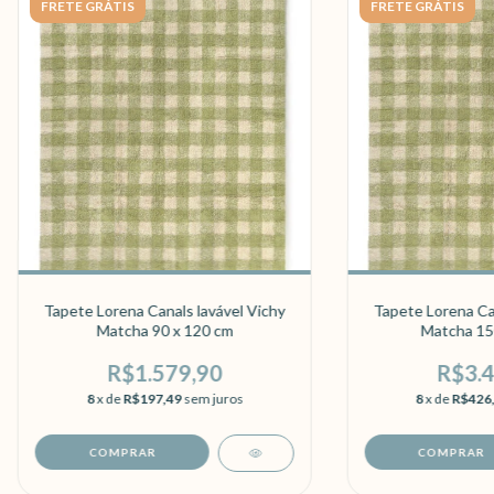
FRETE GRÁTIS
FRETE GRÁTIS
Tapete Lorena Canals lavável Vichy
Tapete Lorena Can
Matcha 90 x 120 cm
Matcha 15
R$1.579,90
R$3.4
8
x de
R$197,49
sem juros
8
x de
R$426