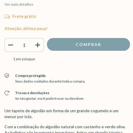
Ver mais detalhes
Frete grátis
Atenção, última peça!
1
em estoque
Compra protegida
Seus dados cuidados durante toda a compra.
Trocas e devoluções
Se não gostar, você pode trocar ou devolver.
Um tapete de algodão em forma de um grande cogumelo e um
menor por trás.
Com a combinação do algodão natural com castanho e verde oliva.
As bolinhas são levemente irregulares, feitas em chenile técnica.