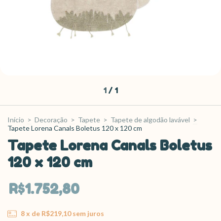
1
/
1
Início
>
Decoração
>
Tapete
>
Tapete de algodão lavável
>
Tapete Lorena Canals Boletus 120 x 120 cm
Tapete Lorena Canals Boletus
120 x 120 cm
R$1.752,80
8
x de
R$219,10
sem juros