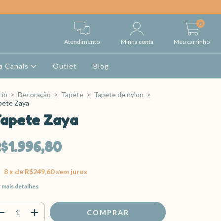
0
Atendimento
Minha conta
Meu carrinho
a Canals
Outlet
Blog
cio
>
Decoração
>
Tapete
>
Tapete de nylon
>
pete Zaya
apete Zaya
$1.996,80
8
x de
R$249,60
sem juros
 mais detalhes