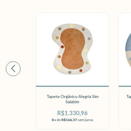
legria
Tapete Orgânico Alegria Sim
Ta
a
Salabim
60
R$1.330,96
 juros
8
x de
R$166,37
sem juros