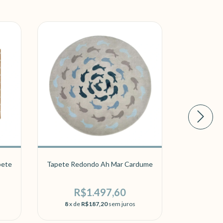
pete
Tapete Redondo Ah Mar Cardume
Tapete Or
R$1.497,60
R
8
x de
R$187,20
sem juros
8
x de