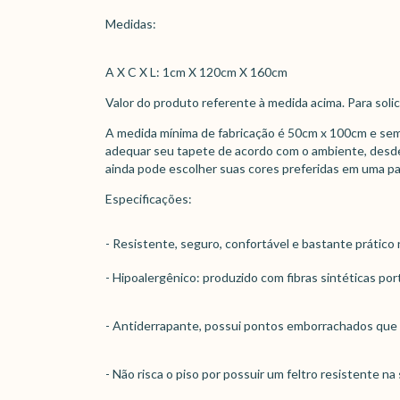
Medidas:
A X C X L: 1cm X 120cm X 160cm
Valor do produto referente à medida acima. Para soli
A medida mínima de fabricação é 50cm x 100cm e sem
adequar seu tapete de acordo com o ambiente, desde
ainda pode escolher suas cores preferidas em uma pal
Especificações:
- Resistente, seguro, confortável e bastante prátic
- Hipoalergênico: produzido com fibras sintéticas p
- Antiderrapante, possui pontos emborrachados que
- Não risca o piso por possuir um feltro resistente n