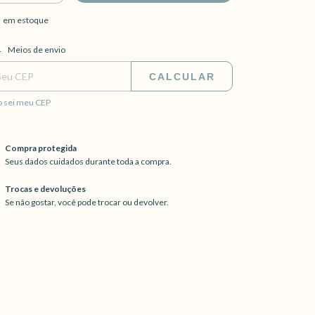
em estoque
regas para o CEP:
ALTERAR CEP
Meios de envio
CALCULAR
 sei meu CEP
Compra protegida
Seus dados cuidados durante toda a compra.
Trocas e devoluções
Se não gostar, você pode trocar ou devolver.