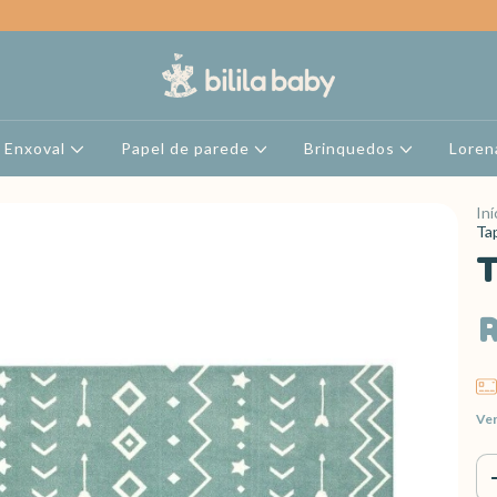
Enxoval
Papel de parede
Brinquedos
Loren
Iní
Ta
T
R
Ver