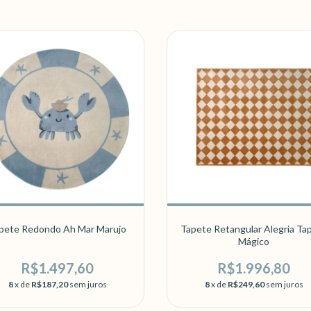
pete Redondo Ah Mar Marujo
Tapete Retangular Alegria Ta
Mágico
R$1.497,60
R$1.996,80
8
x de
R$187,20
sem juros
8
x de
R$249,60
sem juros