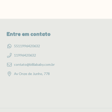
Entre em contato
5511996420632
11996420632
contato@bililababy.com.br
Av Onze de Junho, 778