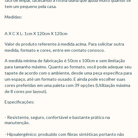
fácil de limpar, facilitando a rotina diária que ajuda muito quando se
tem um pequeno pela casa.
Medidas:
A X C X L: 1cm X 120cm X 120cm
Valor do produto referente à medida acima. Para solicitar outra
medida, formato e cores, entre em contato conosco.
A medida mínima de fabricação é 50cm x 100cm e sem limitação
para tamanho máximo. Quanto ao formato, você pode adequar seu
tapete de acordo com o ambiente, desde uma peça específica para
um espaço, até um formato ousado. E ainda pode escolher suas
cores preferidas em uma paleta com 39 opções (Utilização máxima
de 8 cores por layout).
Especificações:
- Resistente, seguro, confortável e bastante prático na
manutenção.
- Hipoalergênico: produzido com fibras sintéticas portanto não