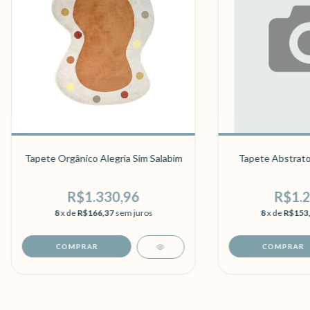
Tapete Orgânico Alegria Sim Salabim
Tapete Abstrato
R$1.330,96
R$1.2
8
x de
R$166,37
sem juros
8
x de
R$153