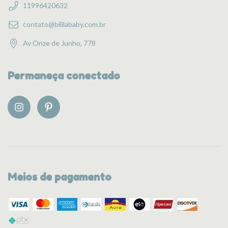
11996420632
contato@bililababy.com.br
Av Onze de Junho, 778
Permaneça conectado
Meios de pagamento