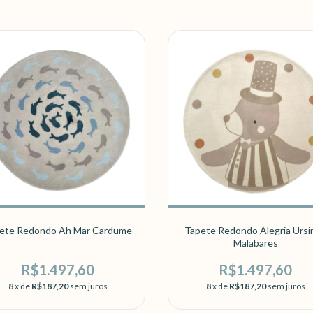
ete Redondo Ah Mar Cardume
Tapete Redondo Alegria Ursi
Malabares
R$1.497,60
R$1.497,60
8
x de
R$187,20
sem juros
8
x de
R$187,20
sem juros