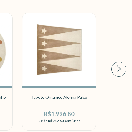
nho
Tapete Orgânico Alegria Palco
Tapet
R$1.996,80
R
8
x de
R$249,60
sem juros
8
x de