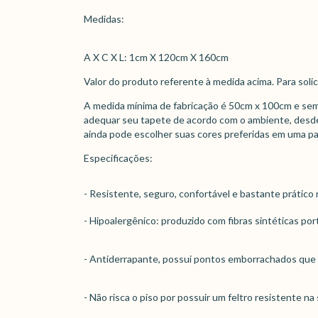
Medidas:
A X C X L: 1cm X 120cm X 160cm
Valor do produto referente à medida acima. Para soli
A medida mínima de fabricação é 50cm x 100cm e sem
adequar seu tapete de acordo com o ambiente, desde
ainda pode escolher suas cores preferidas em uma pal
Especificações:
- Resistente, seguro, confortável e bastante prátic
- Hipoalergênico: produzido com fibras sintéticas p
- Antiderrapante, possui pontos emborrachados que
- Não risca o piso por possuir um feltro resistente n