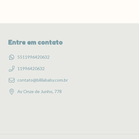
Entre em contato
5511996420632
11996420632
contato@bililababy.com.br
Av Onze de Junho, 778