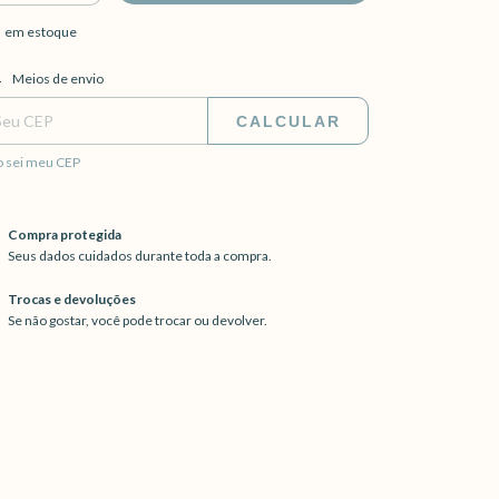
em estoque
regas para o CEP:
ALTERAR CEP
Meios de envio
CALCULAR
 sei meu CEP
Compra protegida
Seus dados cuidados durante toda a compra.
Trocas e devoluções
Se não gostar, você pode trocar ou devolver.