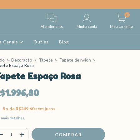
0
Atendimento
Minha conta
Meu carrinho
a Canals
Outlet
Blog
cio
>
Decoração
>
Tapete
>
Tapete de nylon
>
pete Espaço Rosa
apete Espaço Rosa
$1.996,80
8
x de
R$249,60
sem juros
 mais detalhes