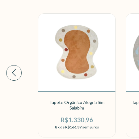
legria
Tapete Orgânico Alegria Sim
Tap
a
Salabim
60
R$1.330,96
 juros
8
x de
R$166,37
sem juros