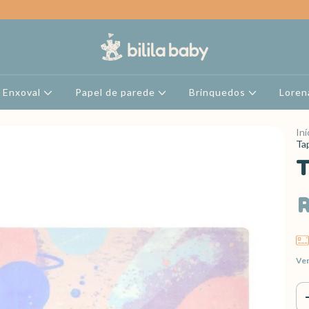
Enxoval
Papel de parede
Brinquedos
Loren
Iní
Ta
T
R
Ver