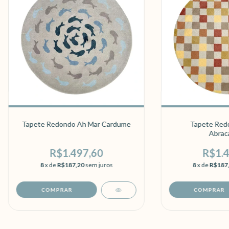
Tapete Redondo Ah Mar Cardume
Tapete Redo
Abrac
R$1.497,60
R$1.4
8
x de
R$187,20
sem juros
8
x de
R$187