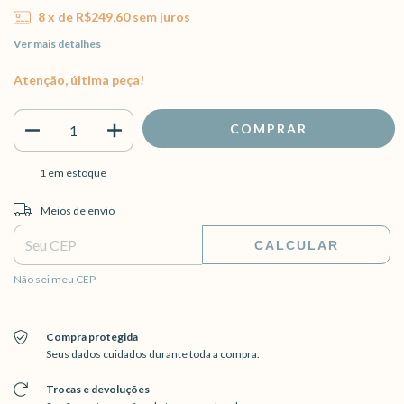
8
x de
R$249,60
sem juros
Ver mais detalhes
Atenção, última peça!
1
em estoque
Entregas para o CEP:
ALTERAR CEP
Meios de envio
CALCULAR
Não sei meu CEP
Compra protegida
Seus dados cuidados durante toda a compra.
Trocas e devoluções