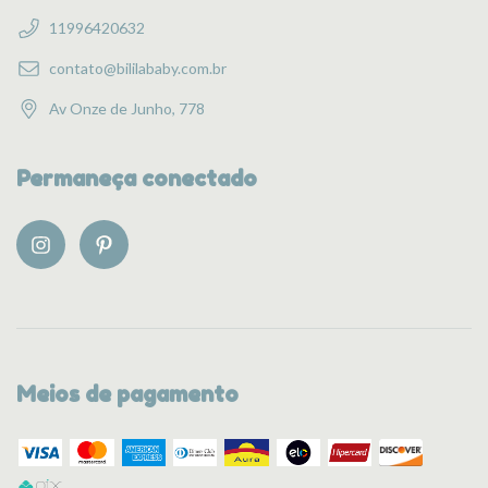
11996420632
contato@bililababy.com.br
Av Onze de Junho, 778
Permaneça conectado
Meios de pagamento