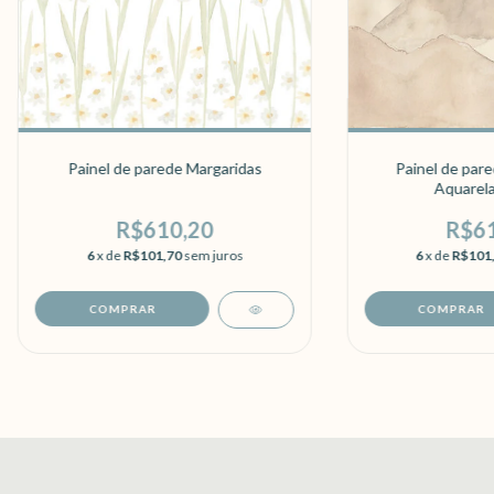
Painel de parede Margaridas
Painel de par
Aquarel
R$610,20
R$61
6
x de
R$101,70
sem juros
6
x de
R$101
COMPRAR
COMPRAR