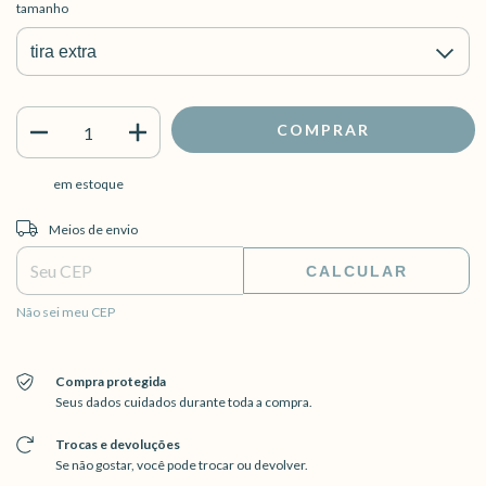
tamanho
em estoque
Entregas para o CEP:
ALTERAR CEP
Meios de envio
CALCULAR
Não sei meu CEP
Compra protegida
Seus dados cuidados durante toda a compra.
Trocas e devoluções
Se não gostar, você pode trocar ou devolver.